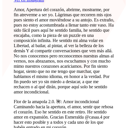
Amor, Apertura del corazón, abrirme, mostrarme, por
fin atreverme a ser yo. Lágrimas que recorren mis ojos
pues siento el amor moviéndose a su antojo. Es extraño,
pues no estoy acostumbrada a llenar tanto este vaso. Ha
sido fácil pues aquí he sentido familia, he sentido que
encajaba, como la pieza de un puzzle en una
composición infinita. He sentido mi alma volar en
Libertad, al bailar, al pintar, al ver la belleza de los
demás Y al compartir conversaciones que ven más allá.
No nos conocemos pero reconocemos nuestras almas al
vernos, nos abrazamos, nos escuchamos y con mucho
mimo nuestros corazones acariciamos. Por fin siento
hogar, siento que no me tengo que marchar, que
hablamos el mismo idioma, en honor a la verdad. Por
fin puedo ser yo sin miedo a destacar, a que me
rechacen o al qué dirán, porque aquí solo he sentido
amor incondicional.
Flor de la amapola 2.0. 🌺: Amor incondicional
Caminando hacia la apertura, el amor, sentir que rebosa
el corazón. Eso he sentido en este retiro. He sentido
amor en expansión. Gracias Esmeralda @casaa.4 por
hacer esto posible y a todos y cada uno de los que
habéis entrado en mi corazón.